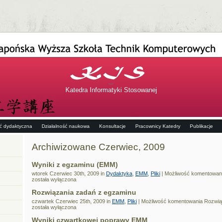
Katedra Informatyki Stosowanej
ść dydaktyczna
Działalność naukowa
Konsultacje
Pracownicy Katedry
Publikacje
Archiwizowane Czerwiec, 2009
Wyniki z egzaminu (EMM)
wtorek Czerwiec 30th, 2009 in
Dydaktyka
,
EMM
,
Pliki
|
Możliwość komentowan
została wyłączona
Rozwiązania zadań z egzaminu
czwartek Czerwiec 25th, 2009 in
EMM
,
Pliki
|
Możliwość komentowania
Rozwią
została wyłączona
Wyniki czwartkowej poprawy EMM