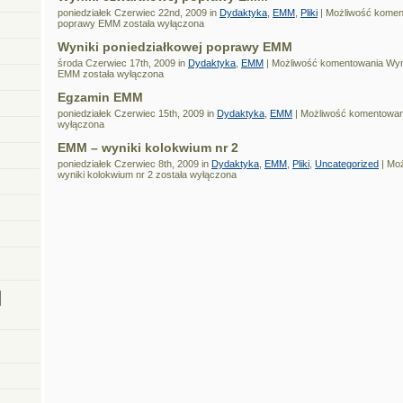
poniedziałek Czerwiec 22nd, 2009 in
Dydaktyka
,
EMM
,
Pliki
|
Możliwość kome
poprawy EMM
została wyłączona
Wyniki poniedziałkowej poprawy EMM
środa Czerwiec 17th, 2009 in
Dydaktyka
,
EMM
|
Możliwość komentowania
Wyn
EMM
została wyłączona
Egzamin EMM
poniedziałek Czerwiec 15th, 2009 in
Dydaktyka
,
EMM
|
Możliwość komentowa
wyłączona
EMM – wyniki kolokwium nr 2
poniedziałek Czerwiec 8th, 2009 in
Dydaktyka
,
EMM
,
Pliki
,
Uncategorized
|
Moż
wyniki kolokwium nr 2
została wyłączona