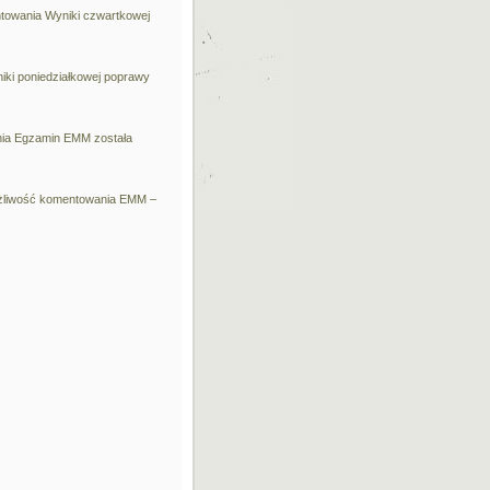
ntowania
Wyniki czwartkowej
iki poniedziałkowej poprawy
nia
Egzamin EMM
została
liwość komentowania
EMM –