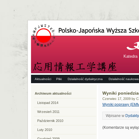
Katedra 
Aktualności
Pliki
Działalność dydaktyczna
Działalność naukowa
Wyniki poniedzi
Archiwum aktualności
Czerwiec 17, 2009 by C
Listopad 2014
Wyniki poprawy (EMM
Wrzesień 2011
Wpisane w
Dydakt
Październik 2010
(Komentarze są wyłą
Luty 2010
Grudzień 2009