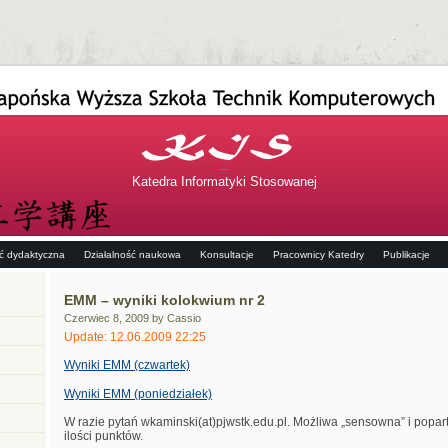
Katedra Informatyki Stosowanej
ść dydaktyczna
Działalność naukowa
Konsultacje
Pracownicy Katedry
Publikacje
EMM – wyniki kolokwium nr 2
Czerwiec 8, 2009 by Cassio
Update: 12.06.2009 22:25
Wyniki EMM (czwartek)
Wyniki EMM (poniedziałek)
W razie pytań wkaminski(at)pjwstk.edu.pl. Możliwa „sensowna” i popa
ilości punktów.