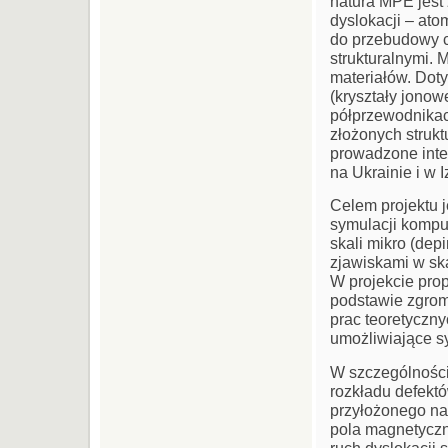
natura MPE jest
dyslokacji – at
do przebudowy c
strukturalnymi. 
materiałów. Doty
(kryształy jonow
półprzewodnikach
złożonych struk
prowadzone inten
na Ukrainie i w I
Celem projektu 
symulacji kompu
skali mikro (dep
zjawiskami w ska
W projekcie pro
podstawie zgrom
prac teoretyczn
umożliwiające s
W szczególności
rozkładu defektó
przyłożonego na
pola magnetyczn
ruch dyslokacji 