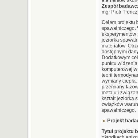
elementów skoń
Zespół badawc
mgr Piotr Tronc
Celem projektu 
spawalniczego. 
eksperymentów 
jeziorka spawal
materiałów. Otr
dostępnymi dany
Dodatkowym cel
punktu widzenia
komputerowej w
teorii termodyn
wymiany ciepła, 
przemiany fazow
metalu i związan
kształt jeziork
związków warunk
spawalniczego.
Projekt bad
Tytuł projektu
ośrodkach anizot