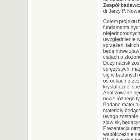
Zespół badawc
dr Jerzy P. Nowac
Celem projektu 
fundamentalnych
niejednorodnych
uwzględnienie w
sprzężeń, takich
będą nowe zjawis
ciałach o złożon
Duży nacisk zost
sprężystych, mag
się w badanych 
ośrodkach przez 
krystaliczne, sp
Analizowane będ
nowe różnego ty
Badane materiały
materiały będąc
uwaga zostanie 
zjawisk, będący
Prezentacja otr
współcześnie na
Wyniki badań b