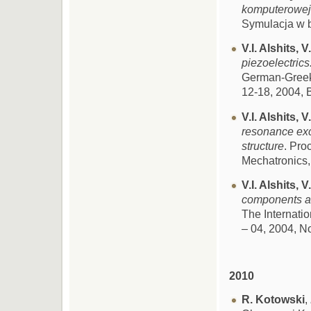
komputerowej 
Symulacja w b
V.I. Alshits,
piezoelectrics
German-Greek
12-18, 2004, 
V.I. Alshits,
resonance exc
structure
. Pro
Mechatronics,
V.I. Alshits,
components ac
The Internat
– 04, 2004, 
2010
R. Kotowski
,