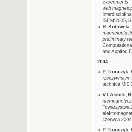
experiments
with magnetopla
Interdiscipli
ISEM’2005, Se
R. Kotowski,
magnetoplasti
preliminary r
Computationa
and Applied E
2004
P. Tronczyk,
rzeczywistym
technice MIS’
V.I. Alshits, 
niemagnetycz
Towarzystwa 
elektromagnet
czerwca 2004
P. Tronczyk,