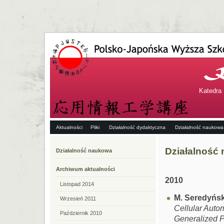
Katedra 
Aktualności
Pliki
Działalność dydaktyczna
Działalność naukowa
Działalność
Działalność naukowa
Archiwum aktualności
2010
Listopad 2014
M. Seredyńsk
Wrzesień 2011
Cellular Auto
Październik 2010
Generalized 