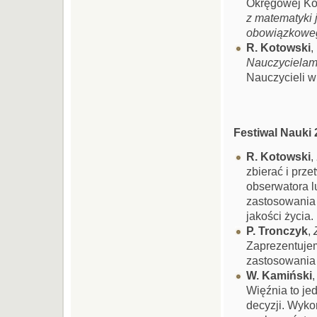
Okręgowej Ko
z matematyki 
obowiązkoweg
R. Kotowski
,
Nauczycielam
Nauczycieli 
Festiwal Nauki 
R. Kotowski
,
zbierać i prz
obserwatora l
zastosowania 
jakości życia.
P. Tronczyk
,
Zaprezentujem
zastosowania 
W. Kamiński
Więźnia to j
decyzji. Wyk