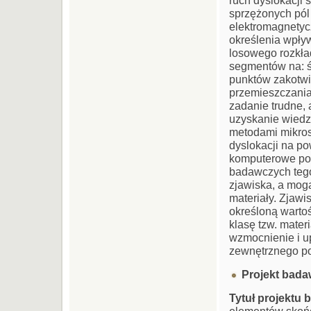
sprzężonych pól
elektromagnetyc
określenia wpły
losowego rozkła
segmentów na: śr
punktów zakotwi
przemieszczania 
zadanie trudne, 
uzyskanie wiedzy
metodami mikros
dyslokacji na po
komputerowe poz
badawczych tego
zjawiska, a mog
materiały. Zjaw
określoną warto
klasę tzw. mate
wzmocnienie i u
zewnętrznego po
Projekt bad
Tytuł projektu