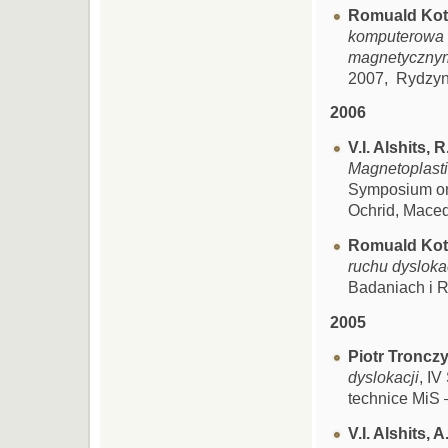
Romuald Kotow
komputerowa m
magnetyczny
2007, Rydzy
2006
V.I. Alshits, 
Magnetoplastic
Symposium o
Ochrid, Mace
Romuald Kot
ruchu dyslokac
Badaniach i R
2005
Piotr Troncz
dyslokacji
, I
technice MiS 
V.I. Alshits, 