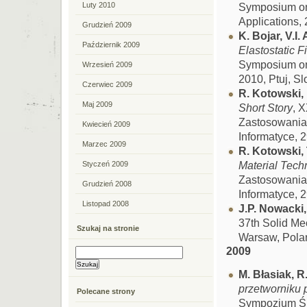
Symposium on
Luty 2010
Applications,
Grudzień 2009
K. Bojar, V.I.
Październik 2009
Elastostatic F
Symposium on
Wrzesień 2009
2010, Ptuj, S
Czerwiec 2009
R. Kotowski,
Maj 2009
Short Story
, 
Zastosowania
Kwiecień 2009
Informatyce, 
Marzec 2009
R. Kotowski,
Material Tech
Styczeń 2009
Zastosowania
Grudzień 2008
Informatyce, 
Listopad 2008
J.P. Nowacki
37th Solid M
Szukaj na stronie
Warsaw, Pola
2009
M. Błasiak, R
przetworniku 
Polecane strony
Sympozjum Ś