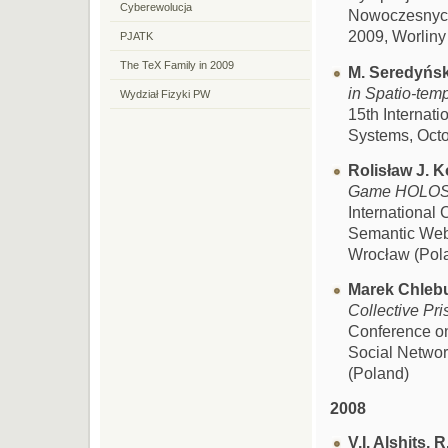
Cyberewolucja
Nowoczesnych 
2009, Worliny
PJATK
The TeX Family in 2009
M. Seredyński
in Spatio-tem
Wydział Fizyki PW
15th Internat
Systems, Octo
Rolisław J. 
Game HOLOS a
International
Semantic Web,
Wrocław (Pol
Marek Chleb
Collective Pri
Conference on
Social Networ
(Poland)
2008
V.I. Alshits,