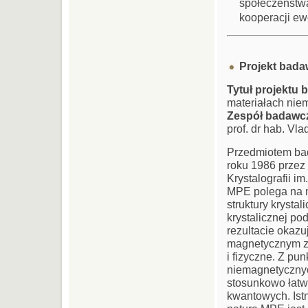
społeczeństwa
kooperacji e
Projekt bada
Tytuł projektu
materiałach nie
Zespół badawc
prof. dr hab. Vla
Przedmiotem bad
roku 1986 przez V
Krystalografii 
MPE polega na m
struktury krysta
krystalicznej p
rezultacie okaz
magnetycznym zm
i fizyczne. Z pu
niemagnetycznyc
stosunkowo łatw
kwantowych. Ist