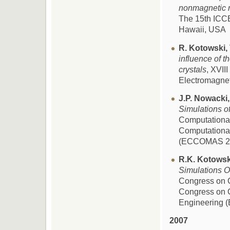
nonmagnetic m
The 15th ICC
Hawaii, USA
R. Kotowski, V
influence of t
crystals
, XVI
Electromagne
J.P. Nowacki, 
Simulations of
Computationa
Computational
(ECCOMAS 2008
R.K. Kotowski,
Simulations O
Congress on 
Congress on 
Engineering (
2007