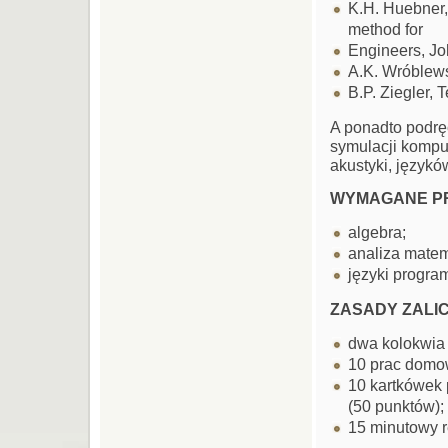
K.H. Huebner, 
method for
Engineers, Jo
A.K. Wróblews
B.P. Ziegler,
A ponadto podrę
symulacji kompu
akustyki, język
WYMAGANE PR
algebra;
analiza mate
języki progra
ZASADY ZALIC
dwa kolokwia 
10 prac domo
10 kartkówek 
(50 punktów);
15 minutowy r