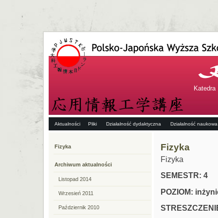
Katedra 
Aktualności
Pliki
Działalność dydaktyczna
Działalność naukowa
Fizyka
Fizyka
Fizyka
Archiwum aktualności
SEMESTR: 4
Listopad 2014
POZIOM: inżyni
Wrzesień 2011
STRESZCZENI
Październik 2010