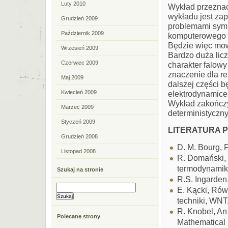
Luty 2010
Wykład przeznac
wykładu jest za
Grudzień 2009
problemami symu
Październik 2009
komputerowego z
Będzie więc mow
Wrzesień 2009
Bardzo duża lic
Czerwiec 2009
charakter falowy
znaczenie dla r
Maj 2009
dalszej części 
elektrodynamice,
Kwiecień 2009
Wykład zakończy
Marzec 2009
deterministyczny
Styczeń 2009
LITERATURA 
Grudzień 2008
D. M. Bourg, F
Listopad 2008
R. Domański, 
termodynamik
Szukaj na stronie
R.S. Ingarden
E. Kącki, Rów
techniki, WNT
R. Knobel, An
Polecane strony
Mathematical S