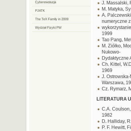
J. Massalski,
Cyberewolucja
M. Matyka, Sy
PJATK
A. Palczewski
The TeX Family in 2009
numeryczne z
wykorzystani
Wydział Fizyki PW
1999
Tao Pang, Met
M. Ziółko, M
Nukowo-
Dydaktyczne 
Ch. Kittel, W
1969
J. Ostrowska-
Warszawa, 1
Cz. Rymarz, 
LITERATURA 
C.A. Coulson,
1982
D. Halliday, 
P. F. Hewitt,