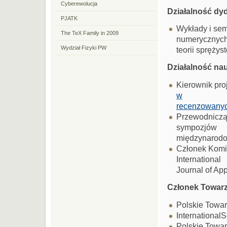
Cyberewolucja
Działalność dy
PJATK
Wykłady i sem
The TeX Family in 2009
numerycznyc
Wydział Fizyki PW
teorii sprężyst
Działalność na
Kierownik pr
w
recenzowanyc
Przewodnicząc
sympozjów
międzynarodow
Członek Komit
International
Journal of App
Członek Towar
Polskie Towar
InternationalS
Polskie Towa