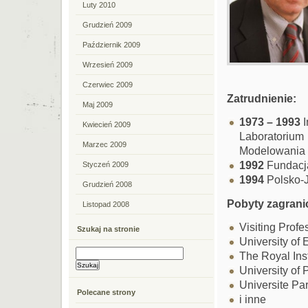
Luty 2010
Grudzień 2009
Październik 2009
Wrzesień 2009
Czerwiec 2009
Zatrudnienie:
Maj 2009
1973 – 1993
I
Kwiecień 2009
Laboratorium
Marzec 2009
Modelowania 
1992
Fundacj
Styczeń 2009
1994
Polsko-J
Grudzień 2008
Pobyty zagrani
Listopad 2008
Visiting Profe
Szukaj na stronie
University of 
The Royal Inst
University of 
Universite Par
Polecane strony
i inne