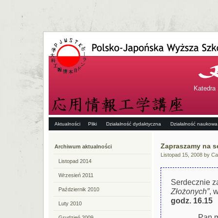
Katedra 
Aktualności
Pliki
Działalność dydaktyczna
Działalność naukowa
Zapraszamy na se
Archiwum aktualności
Listopad 15, 2008 by Ca
Listopad 2014
Wrzesień 2011
Serdecznie z
Październik 2010
Złożonych”
, 
godz. 16.15
Luty 2010
Pan m
Grudzień 2009