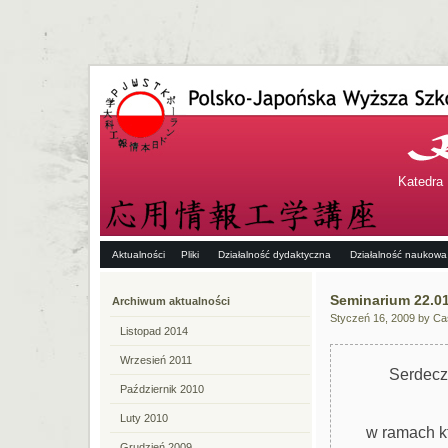
Katedra 
Aktualności
Pliki
Działalność dydaktyczna
Działalność naukowa
Seminarium 22.01
Archiwum aktualności
Styczeń 16, 2009 by Ca
Listopad 2014
Wrzesień 2011
Serdecz
Październik 2010
Luty 2010
w ramach k
Grudzień 2009